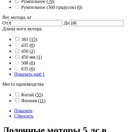
Румпельное
(79)
Румпельное (360 градусов)
(0)
Вес мотора, кг
От
До
Длина ноги мотора
381
(15)
435
(0)
450
(2)
450 мм
(1)
508
(0)
635
(0)
Показать ещё 1
Место производства
Китай
(55)
Япония
(11)
Показать
Сбросить
Лодочные моторы 5 лс в