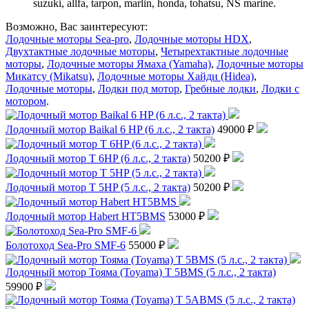
suzuki, allfa, tarpon, marlin, honda, tohatsu, NS marine.
Возможно, Вас заинтересуют:
Лодочные моторы Sea-pro
,
Лодочные моторы HDX
,
Двухтактные лодочные моторы
,
Четырехтактные лодочные
моторы
,
Лодочные моторы Ямаха (Yamaha)
,
Лодочные моторы
Микатсу (Mikatsu)
,
Лодочные моторы Хайди (Hidea)
,
Лодочные моторы
,
Лодки под мотор
,
Гребные лодки
,
Лодки с
мотором
.
Лодочный мотор Baikal 6 HP (6 л.с., 2 такта)
49000 ₽
Лодочный мотор T 6HP (6 л.с., 2 такта)
50200 ₽
Лодочный мотор T 5HP (5 л.с., 2 такта)
50200 ₽
Лодочный мотор Habert HT5BMS
53000 ₽
Болотоход Sea-Pro SMF-6
55000 ₽
Лодочный мотор Тояма (Toyama) T 5BMS (5 л.с., 2 такта)
59900 ₽