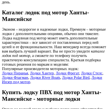
день.
Каталог лодок под мотор Ханты-
Мансийске
Эконом – недорогие и надежные лодки, Премиум – моторные
лодки с дополнительными опциями, обычно они тяжелее.
Лодка надувная под мотор может иметь дополнительные
характеристики – все зависит от поставленных перед ней
целей и ее функциональности. Наш менеджер всегда поможет
вам выбрать лучший вариант. Вы не просто увидите
каталог
лодок под мотор
, а сможете по телефону получить
практичную консультацию специалиста. Краткая подборка
готовых решения по маркам и моделям:
Популярные производители моторных лодок:
Лодки Пиранья
,
Лодки Хантер
,
Лодки Фрегат
,
Лодки Стелс
,
Лодки Флагман
,
Лодки River Boats
,
Лодки Polar Bird
,
Лодки
Инзер под мотор
.
Купить лодку ПВХ под мотор Ханты-
Мансийске - моторные лодки