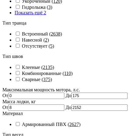
Укороченный
(120)
Гидролыжа
(3)
Показать ещё 2
Тип транца
Встроенный
(2638)
Навесной
(2)
Отсутствует
(5)
Тип швов
Клееные
(2135)
Комбинированные
(110)
Сварные
(375)
Максимальная мощность мотора, л.с.
От
До
Масса лодки, кг
От
До
Материал
Армированный ПВХ
(2627)
Тип весел