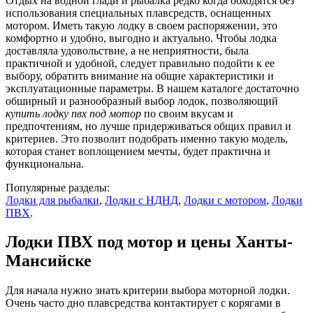
Отдых на водной глади и рыбалка редко когда обходятся без
использования специальных плавсредств, оснащенных
мотором. Иметь такую лодку в своем распоряжении, это
комфортно и удобно, выгодно и актуально. Чтобы лодка
доставляла удовольствие, а не неприятности, была
практичной и удобной, следует правильно подойти к ее
выбору, обратить внимание на общие характеристики и
эксплуатационные параметры. В нашем каталоге достаточно
обширный и разнообразный выбор лодок, позволяющий
купить лодку пвх под мотор
по своим вкусам и
предпочтениям, но лучше придерживаться общих правил и
критериев. Это позволит подобрать именно такую модель,
которая станет воплощением мечты, будет практична и
функциональна.
Популярные разделы:
Лодки для рыбалки
,
Лодки с НДНД
,
Лодки с мотором
,
Лодки
ПВХ
.
Лодки ПВХ под мотор и цены Ханты-
Мансийске
Для начала нужно знать критерии выбора моторной лодки.
Очень часто дно плавсредства контактирует с корягами в