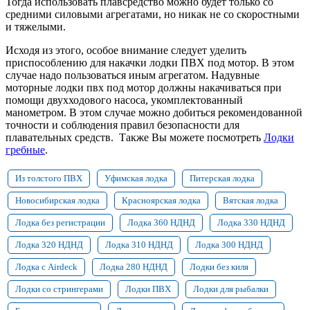
Тогда использовать плавсредство можно будет только со
средними силовыми агрегатами, но никак не со скоростными
и тяжелыми.
Исходя из этого, особое внимание следует уделить
приспособлению для накачки лодки ПВХ под мотор. В этом
случае надо пользоваться иным агрегатом. Надувные
моторные лодки пвх под мотор должны накачиваться при
помощи двухходового насоса, укомплектованный
манометром. В этом случае можно добиться рекомендованной
точности и соблюдения правил безопасности для
плавательных средств. Также Вы можете посмотреть
Лодки
гребные
.
Из толстого ПВХ
Уфимская лодка
Питерская лодка
Новосибирская лодка
Красноярская лодка
Вятская лодка
Лодка без регистрации
Лодка 360 НДНД
Лодка 330 НДНД
Лодка 320 НДНД
Лодка 310 НДНД
Лодка 300 НДНД
Лодка с Airdeck
Лодка 280 НДНД
Лодки без киля
Лодки со стрингерами
Лодки ПВХ
Лодки для рыбалки