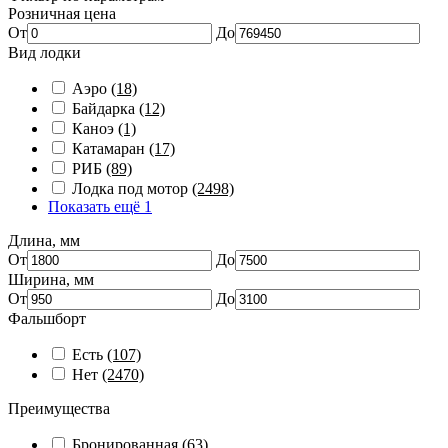
Розничная цена
От
До
Вид лодки
Аэро
(18)
Байдарка
(12)
Каноэ
(1)
Катамаран
(17)
РИБ
(89)
Лодка под мотор
(2498)
Показать ещё 1
Длина, мм
От
До
Ширина, мм
От
До
Фальшборт
Есть
(107)
Нет
(2470)
Преимущества
Бронированная
(63)