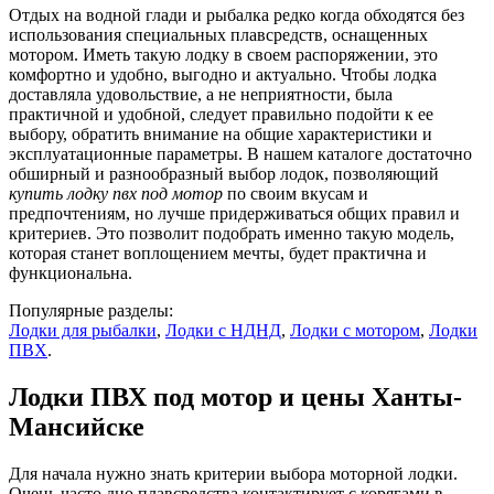
Отдых на водной глади и рыбалка редко когда обходятся без
использования специальных плавсредств, оснащенных
мотором. Иметь такую лодку в своем распоряжении, это
комфортно и удобно, выгодно и актуально. Чтобы лодка
доставляла удовольствие, а не неприятности, была
практичной и удобной, следует правильно подойти к ее
выбору, обратить внимание на общие характеристики и
эксплуатационные параметры. В нашем каталоге достаточно
обширный и разнообразный выбор лодок, позволяющий
купить лодку пвх под мотор
по своим вкусам и
предпочтениям, но лучше придерживаться общих правил и
критериев. Это позволит подобрать именно такую модель,
которая станет воплощением мечты, будет практична и
функциональна.
Популярные разделы:
Лодки для рыбалки
,
Лодки с НДНД
,
Лодки с мотором
,
Лодки
ПВХ
.
Лодки ПВХ под мотор и цены Ханты-
Мансийске
Для начала нужно знать критерии выбора моторной лодки.
Очень часто дно плавсредства контактирует с корягами в