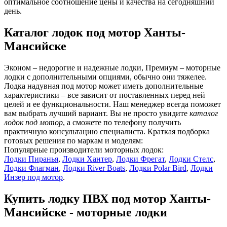
оптимальное соотношение цены и качества на сегодняшний
день.
Каталог лодок под мотор Ханты-
Мансийске
Эконом – недорогие и надежные лодки, Премиум – моторные
лодки с дополнительными опциями, обычно они тяжелее.
Лодка надувная под мотор может иметь дополнительные
характеристики – все зависит от поставленных перед ней
целей и ее функциональности. Наш менеджер всегда поможет
вам выбрать лучший вариант. Вы не просто увидите
каталог
лодок под мотор
, а сможете по телефону получить
практичную консультацию специалиста. Краткая подборка
готовых решения по маркам и моделям:
Популярные производители моторных лодок:
Лодки Пиранья
,
Лодки Хантер
,
Лодки Фрегат
,
Лодки Стелс
,
Лодки Флагман
,
Лодки River Boats
,
Лодки Polar Bird
,
Лодки
Инзер под мотор
.
Купить лодку ПВХ под мотор Ханты-
Мансийске - моторные лодки